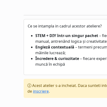
Ce se intampla in cadrul acestor ateliere?
STEM + DIY într-un singur pachet
– fi
manual, antrenând logica și creativitate
Engleză contextuală
– termeni precum 
mâinile lucrează;
Încredere & curiozitate
– fiecare exper
muncă în echipă
Acest atelier s-a incheiat. Daca sunteti in
de
inscriere
.