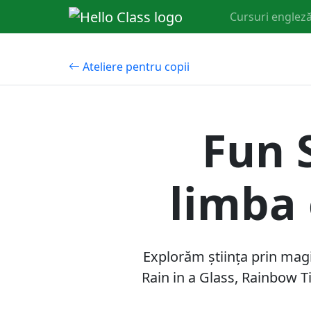
Cursuri engleză
Ateliere pentru copii
Fun S
limba 
Explorăm știința prin magi
Rain in a Glass, Rainbow T