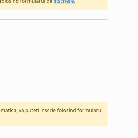
folosind formularul de
inscriere
.
tematica, va puteti inscrie folosind formularul