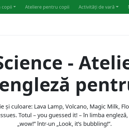
 copii
Ateliere pentru copii
Activități de vară
cience - Ateli
engleză pentr
e și culoare: Lava Lamp, Volcano, Magic Milk, Fl
issues. Totul – you guessed it! – în limba engleză
„wow!” într-un „Look, it’s bubbling!”.