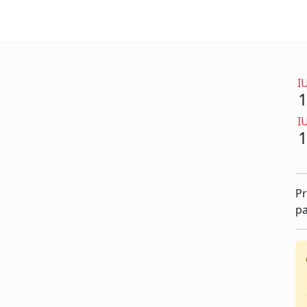
I
I
Pr
pa