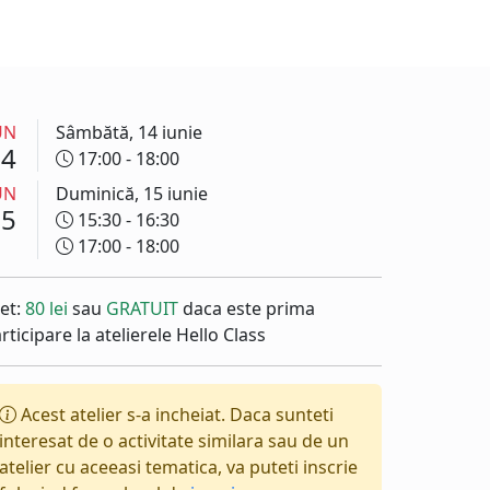
UN
Sâmbătă, 14 iunie
14
17:00 - 18:00
UN
Duminică, 15 iunie
15
15:30 - 16:30
17:00 - 18:00
et:
80 lei
sau
GRATUIT
daca este prima
rticipare la atelierele Hello Class
Acest atelier s-a incheiat. Daca sunteti
interesat de o activitate similara sau de un
atelier cu aceeasi tematica, va puteti inscrie