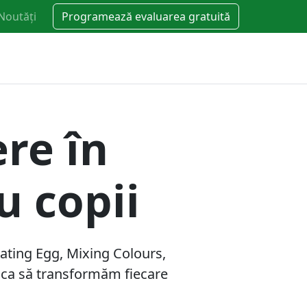
Noutăți
Programează evaluarea gratuită
ere în
u copii
oating Egg, Mixing Colours,
, ca să transformăm fiecare