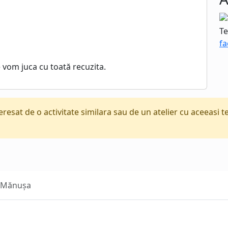
Te
fa
vom juca cu toată recuzita.
teresat de o activitate similara sau de un atelier cu aceeasi 
- Mănușa