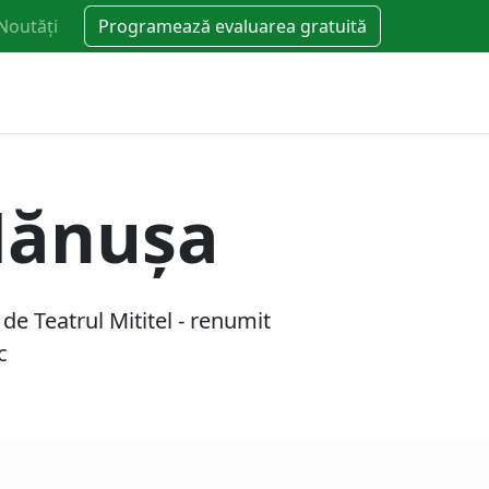
Noutăți
Programează evaluarea gratuită
 Mănușa
 de Teatrul Mititel - renumit
c