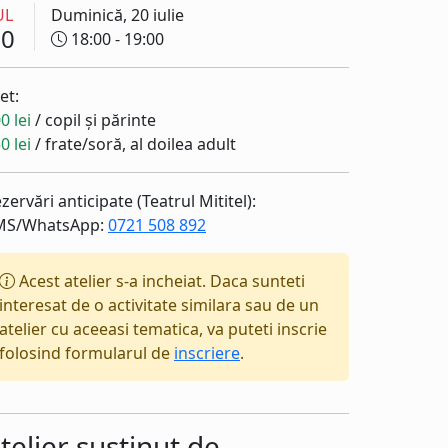
UL
Duminică, 20 iulie
20
18:00 - 19:00
et:
0 lei
/ copil și părinte
0 lei
/ frate/soră, al doilea adult
zervări anticipate (Teatrul Mititel):
MS/WhatsApp:
0721 508 892
Acest atelier s-a incheiat. Daca sunteti
interesat de o activitate similara sau de un
atelier cu aceeasi tematica, va puteti inscrie
folosind formularul de
inscriere
.
telier sustinut de