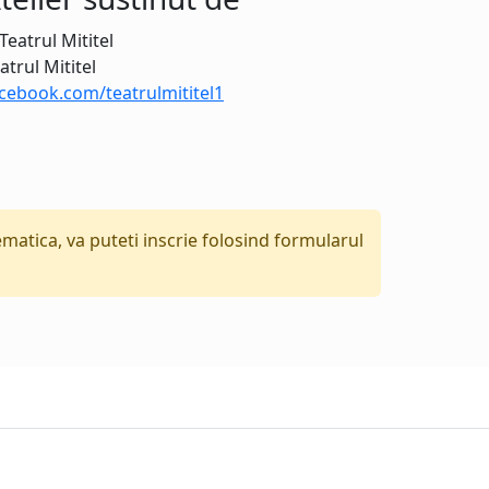
atrul Mititel
cebook.com/teatrulmititel1
tematica, va puteti inscrie folosind formularul