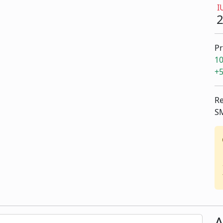
I
Pr
10
+5
Re
S
A