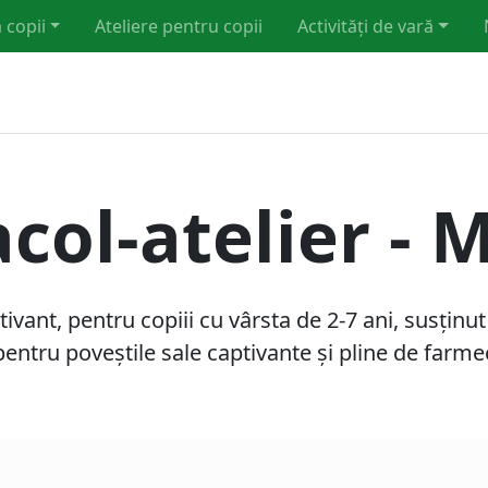
 copii
Ateliere pentru copii
Activități de vară
col-atelier -
vant, pentru copiii cu vârsta de 2-7 ani, susținut
pentru poveștile sale captivante și pline de farme