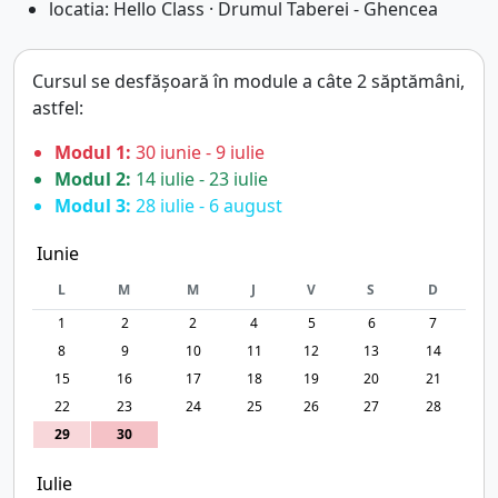
locatia: Hello Class · Drumul Taberei - Ghencea
Cursul se desfășoară în module a câte 2 săptămâni,
astfel:
Modul 1:
30 iunie - 9 iulie
Modul 2:
14 iulie - 23 iulie
Modul 3:
28 iulie - 6 august
Iunie
L
M
M
J
V
S
D
1
2
2
4
5
6
7
8
9
10
11
12
13
14
15
16
17
18
19
20
21
22
23
24
25
26
27
28
29
30
Iulie