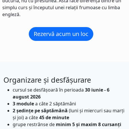
bucuria, nu cu presiunea. Asta face diferența dintre un
simplu curs și începutul unei relații frumoase cu limba
engleză.
Rezervă acum un loc
Organizare și desfășurare
cursul se desfășoară în perioada
30 iunie - 6
august 2026
3 module
a câte 2 săptămâni
2 ședințe pe săptămână
(luni și miercuri sau marți
și joi) a câte
45 de minute
grupe restrânse de
minim 5 și maxim 8 cursanți