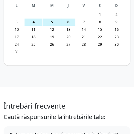
L
M
M
J
V
S
D
1
2
3
4
5
6
7
8
9
10
11
12
13
14
15
16
17
18
19
20
21
22
23
24
25
26
27
28
29
30
31
Întrebări frecvente
Caută răspunsurile la întrebările tale: